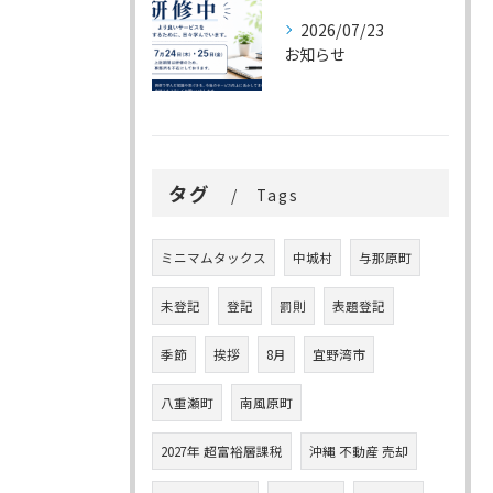
2026/07/23
お知らせ
タグ
Tags
ミニマムタックス
中城村
与那原町
未登記
登記
罰則
表題登記
季節
挨拶
8月
宜野湾市
八重瀬町
南風原町
2027年 超富裕層課税
沖縄 不動産 売却