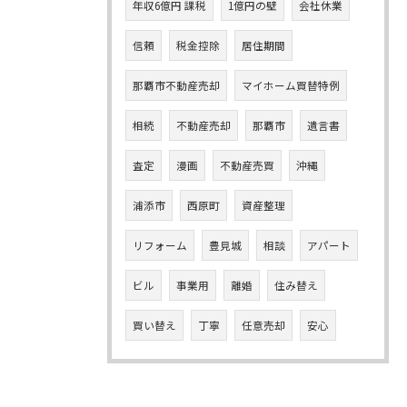
年収6億円 課税
1億円の壁
会社休業
信頼
税金控除
居住期間
那覇市不動産売却
マイホーム買替特例
相続
不動産売却
那覇市
遺言書
査定
漫画
不動産売買
沖縄
浦添市
西原町
資産整理
リフォーム
豊見城
相談
アパート
ビル
事業用
離婚
住み替え
買い替え
丁寧
任意売却
安心